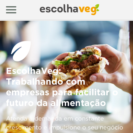
EscolhaVeg:
Trabalhando com
empresas para facilitar o
futuro da alimentação
Atenda à demanda em constante
crescimento e impulsione o seu negócio